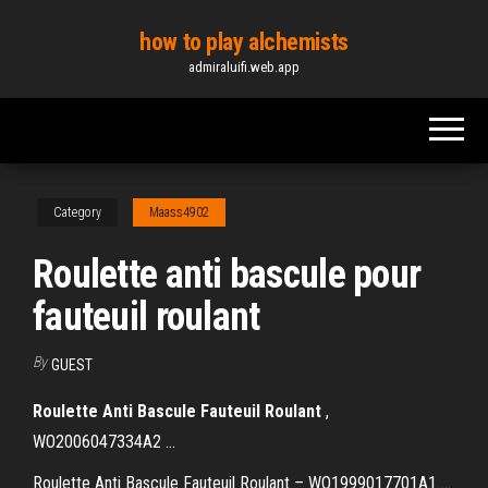
Skip
how to play alchemists
to
admiraluifi.web.app
the
content
Category
Maass4902
Roulette anti bascule pour
fauteuil roulant
By
GUEST
Roulette
Anti
Bascule
Fauteuil
Roulant
,
WO2006047334A2 ...
Roulette Anti Bascule Fauteuil Roulant – WO1999017701A1 ...