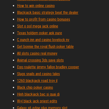
How to win online casino
Blackjack basic strategy beat the dealer
How to profit from casino bonuses
Slot o pol mega jack online
Texas holdem poker apk pure
C punch inn and casino lovelock nv
Get bonnie the royal flush poker table
All slots casino real money
Animal crossing 3ds save slots
Egg roulette jimmy fallon bradley cooper
Slugs snails and casino tales
1260 blackjack road troy il
Black chip poker casino
Hinh blackjack bac si quai di
W+l black jack priest edits
Galaxy s6 edge plus memory slot